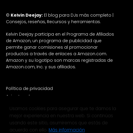
©
Kelvin Deejay:
El blog para DJs más completo |
Consejos, reseñas, Recursos y herramientas.
Kelvin Deejay participa en el Programa de Afiliados
de Amazon, un programa de publicidad que
permite ganar comisiones al promocionar
productos a través de enlaces a Amazon.com.
Amazon y su logotipo son marcas registradas de
Amazon.com, Inc. y sus afiliados.
Política de privacidad
Aviso Legal
Política de Cookies
Usamos cookies para asegurar que te damos la
Noticias
mejor experiencia en nuestra web. Si continúas
Merchandiser
usando este sitio, asumiremos que estás de
Redes Sociales
acuerdo con ello.
Más información