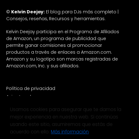
©
Kelvin Deejay:
El blog para DJs más completo |
Consejos, reseñas, Recursos y herramientas.
Kelvin Deejay participa en el Programa de Afiliados
de Amazon, un programa de publicidad que
permite ganar comisiones al promocionar
productos a través de enlaces a Amazon.com.
Amazon y su logotipo son marcas registradas de
Amazon.com, Inc. y sus afiliados.
Política de privacidad
Aviso Legal
Política de Cookies
Usamos cookies para asegurar que te damos la
Noticias
mejor experiencia en nuestra web. Si continúas
Merchandiser
usando este sitio, asumiremos que estás de
Redes Sociales
acuerdo con ello.
Más información
Contacto